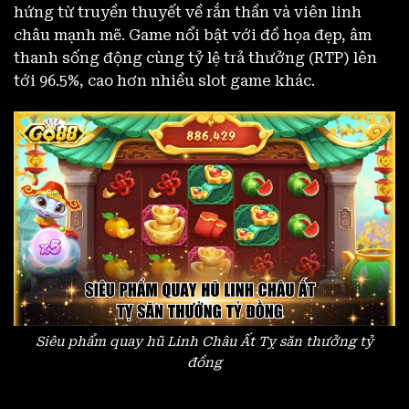
hứng từ truyền thuyết về rắn thần và viên linh
châu mạnh mẽ. Game nổi bật với đồ họa đẹp, âm
thanh sống động cùng tỷ lệ trả thưởng (RTP) lên
tới 96.5%, cao hơn nhiều slot game khác.
Siêu phẩm quay hũ Linh Châu Ất Tỵ săn thưởng tỷ
đồng