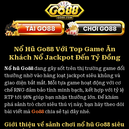
Bỏ
qua
nội
dung
Nổ Hũ Go88 Với Top Game Ăn
Khách Nổ Jackpot Đến Tỷ Đồng
Nổ hũ Go88
đang gây sốt trên thị trường game đổi
thưởng nhờ vào hàng loạt jackpot siêu khủng và
giao diện bắt mắt. Mỗi tựa game hoạt động với cơ
chế RNG đảm bảo tính minh bạch, kết hợp với tỷ lệ
RTP tới 98% giúp bạn nhận thưởng lớn. Để khám
phá sảnh trò chơi siêu thú vị này, bạn hãy theo dõi
bài viết mà
Go88
chia sẻ tại đây nhé.
Giới thiệu về sảnh chơi nổ hũ Go88 siêu