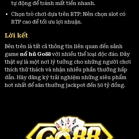
tự động để tránh mất tiền nhanh.
Chọn trò chơi dựa trên RTP: Nên chọn slot có
RTP cao để tối ưu lợi nhuận.
Lời kết
Bên trên là tất cả thông tin liên quan đến sảnh
game
nổ hũ Go88
với nhiều thể loại độc đáo. Đây
thật sự là một nơi lý tưởng cho những người chơi
thích thử thách và nhận nhiều phần thưởng hấp
dẫn. Hãy đăng ký trải nghiệm những siêu phẩm
hot nhất để săn thưởng jackpot đến 50 tỷ đồng.