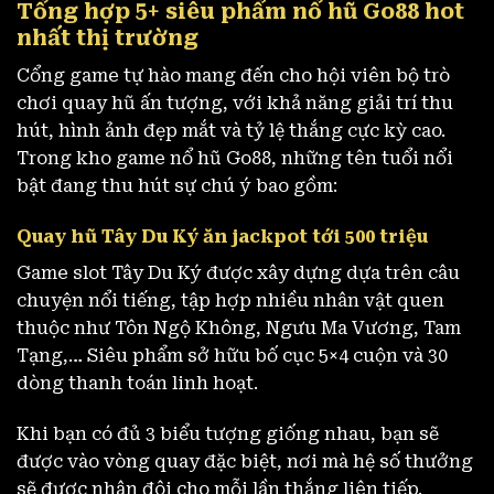
Tổng hợp 5+ siêu phẩm nổ hũ Go88 hot
nhất thị trường
Cổng game tự hào mang đến cho hội viên bộ trò
chơi quay hũ ấn tượng, với khả năng giải trí thu
hút, hình ảnh đẹp mắt và tỷ lệ thắng cực kỳ cao.
Trong kho game nổ hũ Go88, những tên tuổi nổi
bật đang thu hút sự chú ý bao gồm:
Quay hũ Tây Du Ký ăn jackpot tới 500 triệu
Game slot Tây Du Ký được xây dựng dựa trên câu
chuyện nổi tiếng, tập hợp nhiều nhân vật quen
thuộc như Tôn Ngộ Không, Ngưu Ma Vương, Tam
Tạng,… Siêu phẩm sở hữu bố cục 5×4 cuộn và 30
dòng thanh toán linh hoạt.
Khi bạn có đủ 3 biểu tượng giống nhau, bạn sẽ
được vào vòng quay đặc biệt, nơi mà hệ số thưởng
sẽ được nhân đôi cho mỗi lần thắng liên tiếp.