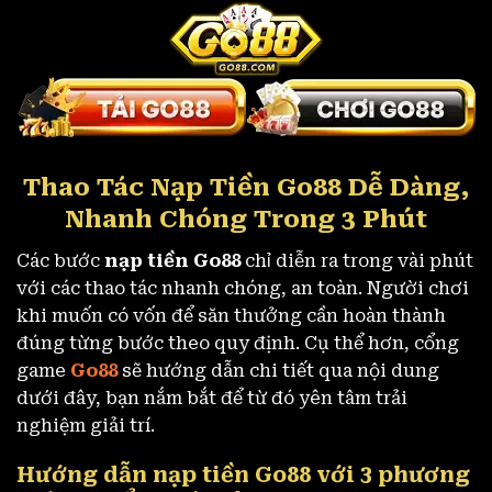
Bỏ
qua
nội
dung
Thao Tác Nạp Tiền Go88 Dễ Dàng,
Nhanh Chóng Trong 3 Phút
Các bước
nạp tiền Go88
chỉ diễn ra trong vài phút
với các thao tác nhanh chóng, an toàn. Người chơi
khi muốn có vốn để săn thưởng cần hoàn thành
đúng từng bước theo quy định. Cụ thể hơn, cổng
game
Go88
sẽ hướng dẫn chi tiết qua nội dung
dưới đây, bạn nắm bắt để từ đó yên tâm trải
nghiệm giải trí.
Hướng dẫn nạp tiền Go88 với 3 phương