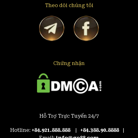
Theo dõi chúng tôi
Chứng nhận
Hỗ Trợ Trực Tuyến 24/7
Hotline:
+84.921.888.888
|
+84.388.90.8888
|
Email:
info@go88.com