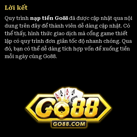
Lời kết
Quy trình
nạp tiền Go88
đã được cập nhật qua nội
dung trên đây để thành viên dễ dàng cập nhật. Có
thể thấy, hình thức giao dịch mà cổng game thiết
lập có quy trình đơn giản tốc độ nhanh chóng. Qua
đó, bạn có thể dễ dàng tích hợp vốn để xuống tiền
mỗi ngày cùng Go88.