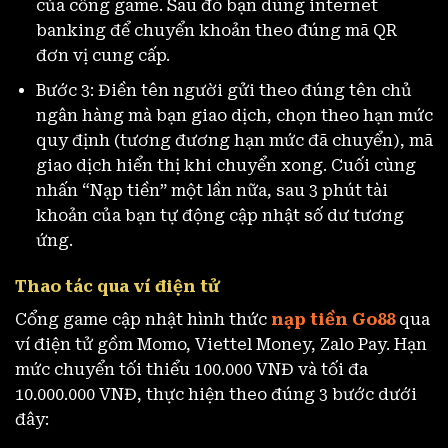
của cổng game. Sau đó bạn dùng internet
banking để chuyển khoản theo đúng mã QR
đơn vị cung cấp.
Bước 3: Điền tên người gửi theo đúng tên chủ
ngân hàng mà bạn giao dịch, chọn theo hạn mức
quy định (tương đương hạn mức đã chuyển), mã
giao dịch hiển thị khi chuyển xong. Cuối cùng
nhấn “Nạp tiền” một lần nữa, sau 3 phút tài
khoản của bạn tự động cập nhật số dư tương
ứng.
Thao tác qua ví điện tử
Cổng game cập nhật hình thức
nạp tiền Go88
qua
ví điện tử gồm Momo, Viettel Money, Zalo Pay. Hạn
mức chuyển tối thiểu 100.000 VNĐ và tối đa
10.000.000 VNĐ, thực hiện theo đúng 3 bước dưới
đây: