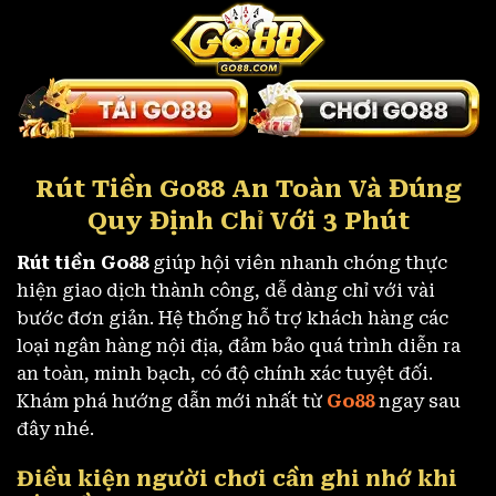
Bỏ
qua
nội
dung
Rút Tiền Go88 An Toàn Và Đúng
Quy Định Chỉ Với 3 Phút
Rút tiền Go88
giúp hội viên nhanh chóng thực
hiện giao dịch thành công, dễ dàng chỉ với vài
bước đơn giản. Hệ thống hỗ trợ khách hàng các
loại ngân hàng nội địa, đảm bảo quá trình diễn ra
an toàn, minh bạch, có độ chính xác tuyệt đối.
Khám phá hướng dẫn mới nhất từ
Go88
ngay sau
đây nhé.
Điều kiện người chơi cần ghi nhớ khi