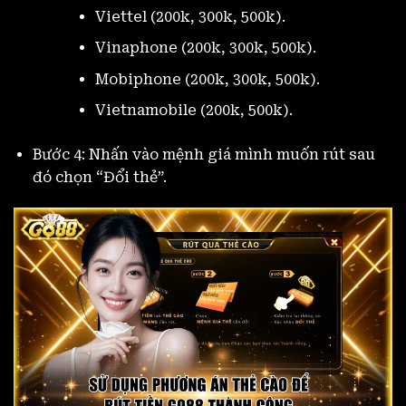
Viettel (200k, 300k, 500k).
Vinaphone (200k, 300k, 500k).
Mobiphone (200k, 300k, 500k).
Vietnamobile (200k, 500k).
Bước 4: Nhấn vào mệnh giá mình muốn rút sau
đó chọn “Đổi thẻ”.