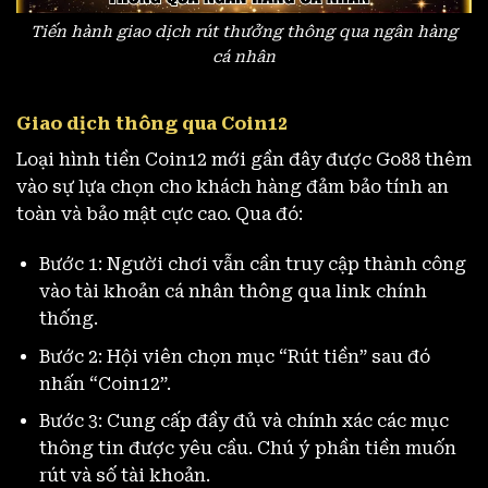
Tiến hành giao dịch rút thưởng thông qua ngân hàng
cá nhân
Giao dịch thông qua Coin12
Loại hình tiền Coin12 mới gần đây được Go88 thêm
vào sự lựa chọn cho khách hàng đảm bảo tính an
toàn và bảo mật cực cao. Qua đó:
Bước 1: Người chơi vẫn cần truy cập thành công
vào tài khoản cá nhân thông qua link chính
thống.
Bước 2: Hội viên chọn mục “Rút tiền” sau đó
nhấn “Coin12”.
Bước 3: Cung cấp đầy đủ và chính xác các mục
thông tin được yêu cầu. Chú ý phần tiền muốn
rút và số tài khoản.