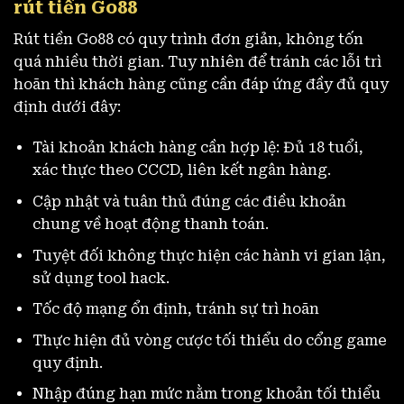
rút tiền Go88
Rút tiền Go88 có quy trình đơn giản, không tốn
quá nhiều thời gian. Tuy nhiên để tránh các lỗi trì
hoãn thì khách hàng cũng cần đáp ứng đầy đủ quy
định dưới đây:
Tài khoản khách hàng cần hợp lệ: Đủ 18 tuổi,
xác thực theo CCCD, liên kết ngân hàng.
Cập nhật và tuân thủ đúng các điều khoản
chung về hoạt động thanh toán.
Tuyệt đối không thực hiện các hành vi gian lận,
sử dụng tool hack.
Tốc độ mạng ổn định, tránh sự trì hoãn
Thực hiện đủ vòng cược tối thiểu do cổng game
quy định.
Nhập đúng hạn mức nằm trong khoản tối thiểu