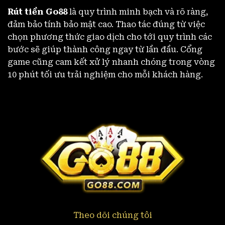
Rút tiền Go88
là quy trình minh bạch và rõ ràng,
đảm bảo tính bảo mật cao. Thao tác đúng từ việc
chọn phương thức giao dịch cho tới quy trình các
bước sẽ giúp thành công ngay từ lần đầu. Cổng
game cũng cam kết xử lý nhanh chóng trong vòng
10 phút tối ưu trải nghiệm cho mỗi khách hàng.
Theo dõi chúng tôi